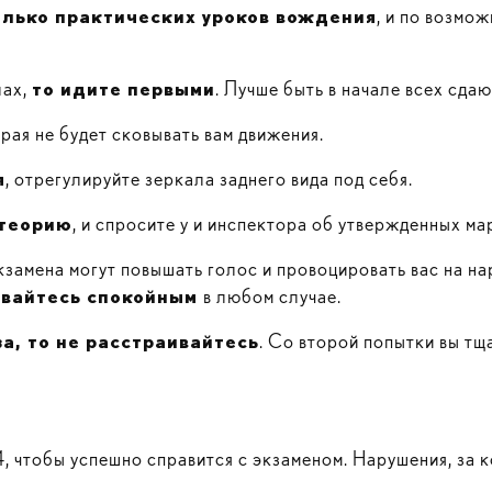
олько практических уроков вождения
, и по возмо
лах,
то идите первыми
. Лучше быть в начале всех сда
орая не будет сковывать вам движения.
я
, отрегулируйте зеркала заднего вида под себя.
 теорию
, и спросите у и инспектора об утвержденных ма
замена могут повышать голос и провоцировать вас на на
авайтесь спокойным
в любом случае.
за, то не расстраивайтесь
. Со второй попытки вы т
 чтобы успешно справится с экзаменом. Нарушения, за к