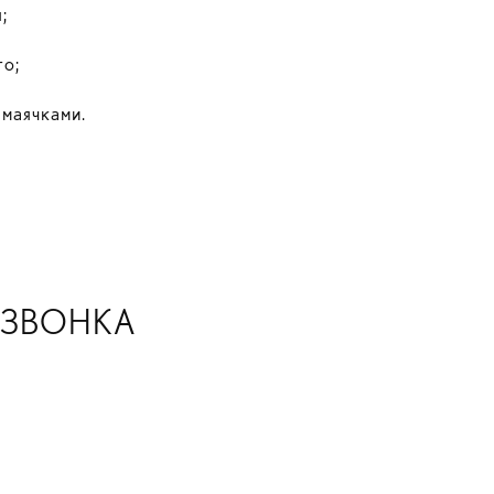
;
го;
маячками.
Я ЗВОНКА