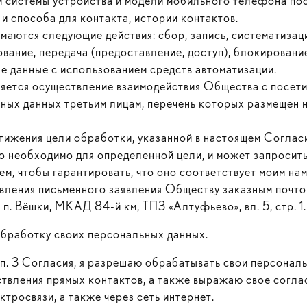
ой системы устройства и модели мобильного телефона по
и способа для контакта, истории контактов.
аются следующие действия: сбор, запись, систематизаци
зование, передача (предоставление, доступ), блокирован
 данные с использованием средств автоматизации.
яется осуществление взаимодействия Общества с посети
ьных данных третьим лицам, перечень которых размещен 
тижения цели обработки, указанной в настоящем Соглас
то необходимо для определенной цели, и может запросить
тем, чтобы гарантировать, что оно соответствует моим на
авления письменного заявления Обществу заказным почт
, п. Вёшки, МКАД 84-й км, ТПЗ «Алтуфьево», вл. 5, стр. 1.
обработку своих персональных данных.
 п. 3 Согласия, я разрешаю обрабатывать свои персонал
ествления прямых контактов, а также выражаю свое согл
тросвязи, а также через сеть интернет.