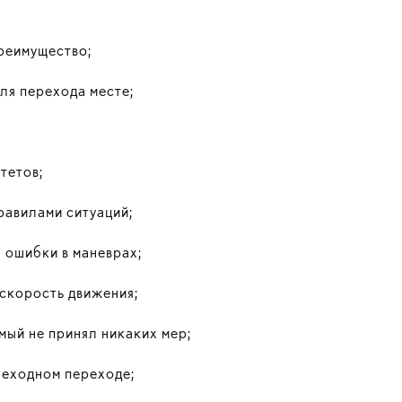
реимущество;
ля перехода месте;
тетов;
равилами ситуаций;
 ошибки в маневрах;
скорость движения;
мый не принял никаких мер;
еходном переходе;