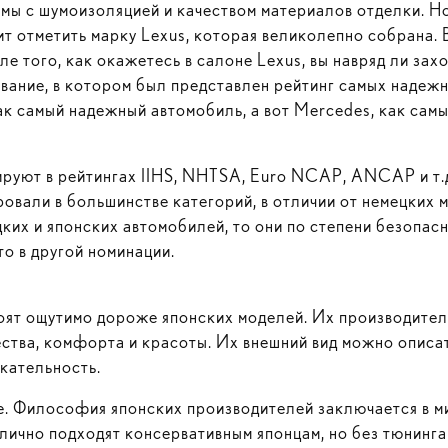
мы с шумоизоляцией и качеством материалов отделки. Н
т отметить марку Lexus, которая великолепно собрана. 
е того, как окажетесь в салоне Lexus, вы навряд ли захо
вание, в котором был представлен рейтинг самых надеж
к самый надежный автомобиль, а вот Mercedes, как сам
руют в рейтингах IIHS, NHTSA, Euro NCAP, ANCAP и т.д.
овали в большинстве категорий, в отличии от немецких 
ких и японских автомобилей, то они по степени безопас
 то в другой номинации.
тоят ощутимо дороже японских моделей. Их производител
ства, комфорта и красоты. Их внешний вид можно описать
екательность.
не. Философия японских производителей заключается в м
отлично подходят консервативным японцам, но без тюнинга