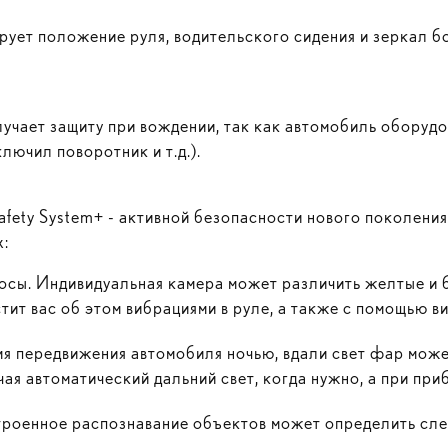
ует положение руля, водительского сидения и зеркал бо
лучает защиту при вождении, так как автомобиль оборуд
лючил поворотник и т.д.).
ety System+ - активной безопасности нового поколения
х:
осы. Индивидуальная камера может различить желтые и 
тит вас об этом вибрациями в руле, а также с помощью в
мя передвижения автомобиля ночью, вдали свет фар может
чая автоматический дальний свет, когда нужно, а при пр
троенное распознавание объектов может определить слепы