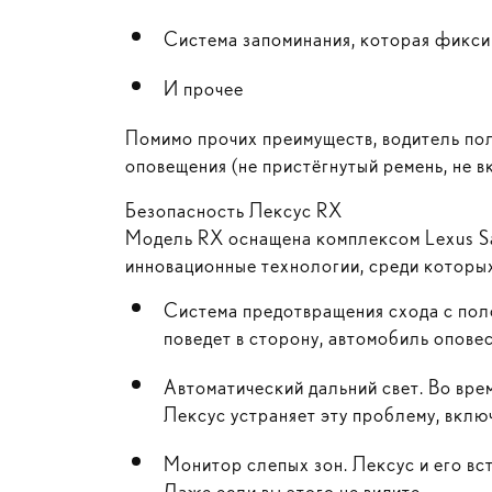
Система запоминания, которая фиксир
И прочее
Помимо прочих преимуществ, водитель по
оповещения (не пристёгнутый ремень, не вк
Безопасность Лексус RX
Модель RX оснащена комплексом Lexus Saf
инновационные технологии, среди которы
Система предотвращения схода с пол
поведет в сторону, автомобиль оповес
Автоматический дальний свет. Во вре
Лексус устраняет эту проблему, вклю
Монитор слепых зон. Лексус и его вс
Даже если вы этого не видите.