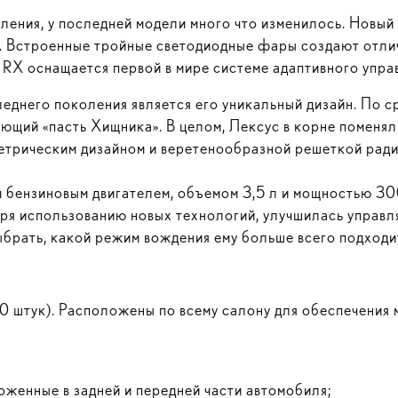
ения, у последней модели много что изменилось. Новый 
хе. Встроенные тройные светодиодные фары создают отли
 RX оснащается первой в мире системе адаптивного упра
днего поколения является его уникальный дизайн. По с
ающий «пасть Хищника». В целом, Лексус в корне поменял
етрическим дизайном и веретенообразной решеткой ради
бензиновым двигателем, объемом 3,5 л и мощностью 300
ря использованию новых технологий, улучшилась управл
выбрать, какой режим вождения ему больше всего подх
0 штук). Расположены по всему салону для обеспечения
оженные в задней и передней части автомобиля;