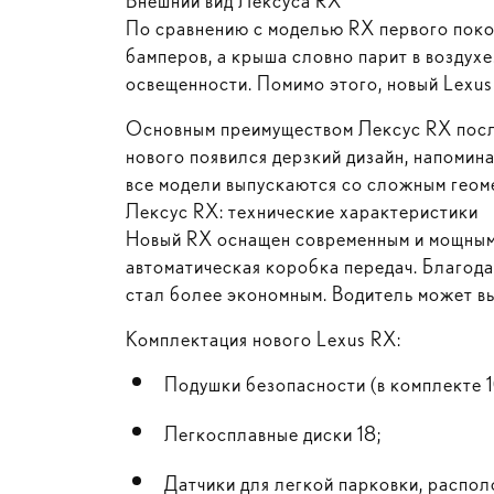
Внешний вид Лексуса RX
По сравнению с моделью RX первого покол
бамперов, а крыша словно парит в возду
освещенности. Помимо этого, новый Lexus
Основным преимуществом Лексус RX после
нового появился дерзкий дизайн, напомин
все модели выпускаются со сложным геом
Лексус RX: технические характеристики
Новый RX оснащен современным и мощным 
автоматическая коробка передач. Благода
стал более экономным. Водитель может 
Комплектация нового Lexus RX:
Подушки безопасности (в комплекте 1
Легкосплавные диски 18;
Датчики для легкой парковки, распол