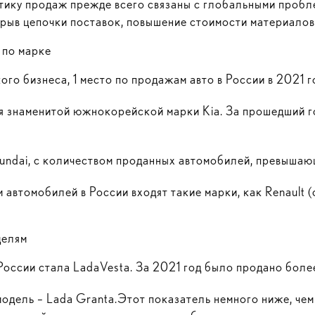
стику продаж прежде всего связаны с глобальными пробл
зрыв цепочки поставок, повышение стоимости материалов 
 по марке
го бизнеса, 1 место по продажам авто в России в 2021 г
ся знаменитой южнокорейской марки Kia. За прошедший 
yundai, с количеством проданных автомобилей, превышаю
м автомобилей в России входят такие марки, как Renault 
делям
России стала LadaVesta. За 2021 год было продано боле
одель – Lada Granta.Этот показатель немного ниже, чем