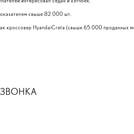
упателей интересовал седан и хэтчбек.
 показателем свыше 82 000 шт.
как кроссовер HyandaiCreta (свыше 65 000 проданных м
Я ЗВОНКА