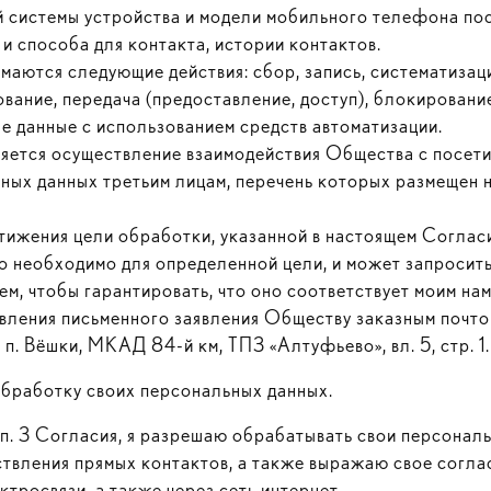
ой системы устройства и модели мобильного телефона по
и способа для контакта, истории контактов.
аются следующие действия: сбор, запись, систематизаци
зование, передача (предоставление, доступ), блокирован
 данные с использованием средств автоматизации.
яется осуществление взаимодействия Общества с посети
ьных данных третьим лицам, перечень которых размещен 
тижения цели обработки, указанной в настоящем Соглас
то необходимо для определенной цели, и может запросить
тем, чтобы гарантировать, что оно соответствует моим на
авления письменного заявления Обществу заказным почт
, п. Вёшки, МКАД 84-й км, ТПЗ «Алтуфьево», вл. 5, стр. 1.
обработку своих персональных данных.
 п. 3 Согласия, я разрешаю обрабатывать свои персонал
ествления прямых контактов, а также выражаю свое согл
тросвязи, а также через сеть интернет.