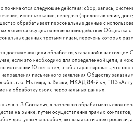
 понимаются следующие действия: сбор, запись, система
лечение, использование, передача (предоставление, дост
ество обрабатывает персональные данные с использова
ых является осуществление взаимодействия Общества с 
рсональных данных третьим лицам, перечень которых раз
нта достижения цели обработки, указанной в настоящем 
учае, если это необходимо для определенной цели, и мож
по истечении 10 лет с тем, чтобы гарантировать, что оно
м направления письменного заявления Обществу заказны
обл., г. о. Мытищи, п. Вёшки, МКАД 84-й км, ТПЗ «Алтуфь
ие на обработку своих персональных данных.
нным в п. 3 Согласия, я разрешаю обрабатывать свои пе
ества на рынке, путем осуществления прямых контактов,
бым доступным способом, включая сети электросвязи, а 