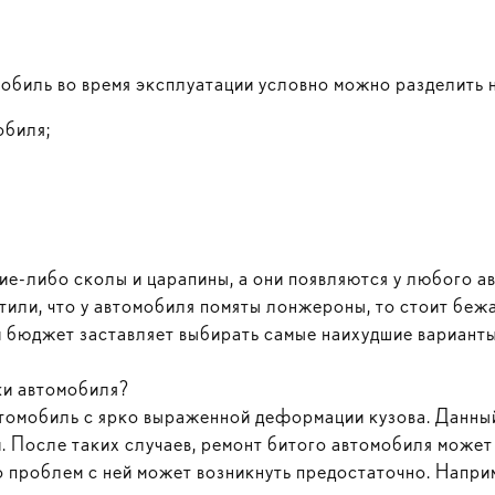
обиль во время эксплуатации условно можно разделить н
обиля;
ие-либо сколы и царапины, а они появляются у любого а
тили, что у автомобиля помяты лонжероны, то стоит беж
й бюджет заставляет выбирать самые наихудшие варианты 
пки автомобиля?
томобиль с ярко выраженной деформации кузова. Данны
. После таких случаев, ремонт битого автомобиля может 
о проблем с ней может возникнуть предостаточно. Напри