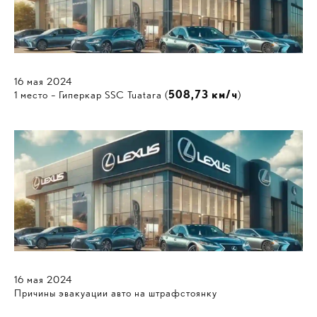
16
мая
2024
1 место – Гиперкар SSC Tuatara (
508,73 км/ч
)
16
мая
2024
Причины эвакуации авто на штрафстоянку