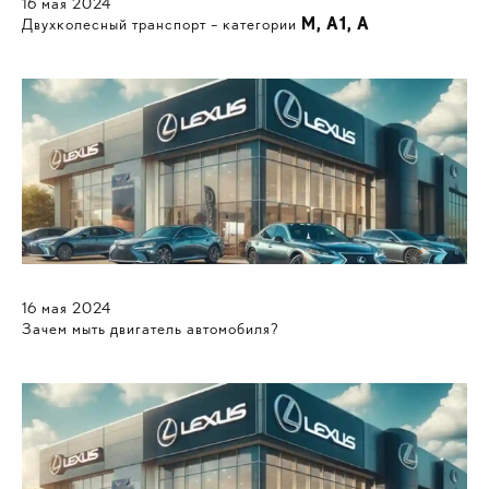
16
мая
2024
Двухколесный транспорт – категории
M,
A1,
A
16
мая
2024
Зачем мыть двигатель автомобиля?