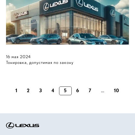
16
мая
2024
Тонировка, допустимая по закону
1
2
3
4
5
6
7
…
10