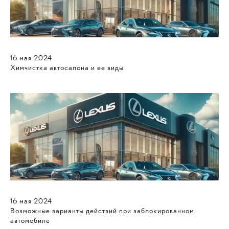
16
мая
2024
Химчистка автосалона и ее виды
16
мая
2024
Возможные варианты действий при заблокированном
автомобиле